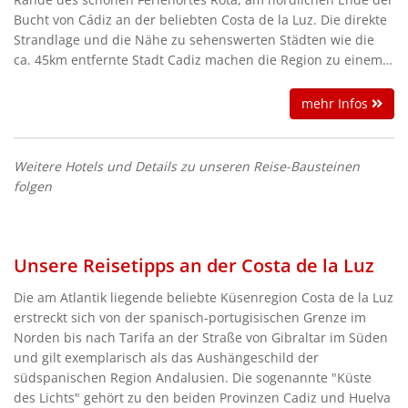
Bucht von Cádiz an der beliebten Costa de la Luz. Die direkte
Strandlage und die Nähe zu sehenswerten Städten wie die
ca. 45km entfernte Stadt Cadiz machen die Region zu einem
attraktiven Ausflugsdomizil. Weitere Ausflugsmöglichkeiten
wie der artenreiche Nationalpark Coto de Donana oder die
mehr Infos
kulturell vielfältige Stadt Jerez de la Frontera befinden sich in
einem Umkreis von ca. 30km. Eingebettet in eine große von
Palmen gesäumte Gartenanlage bietet das Hotel diverse
Weitere Hotels und Details zu unseren Reise-Bausteinen
Annehmlichkeiten, wie eine traumhafte Poollandschaft,
folgen
schattige Liegemöglichkeiten und eine Poolbar für einen
unvergesslichen Strandurlaub.
Unsere Reisetipps an der Costa de la Luz
Die am Atlantik liegende beliebte Küsenregion Costa de la Luz
erstreckt sich von der spanisch-portugisischen Grenze im
Norden bis nach Tarifa an der Straße von Gibraltar im Süden
und gilt exemplarisch als das Aushängeschild der
südspanischen Region Andalusien. Die sogenannte "Küste
des Lichts" gehört zu den beiden Provinzen Cadiz und Huelva